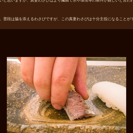
いと思いますが、真妻わさびはより繊細で水や環境等の条件が難しいと言わ
。普段は脇を添えるわさびですが、この真妻わさびは十分主役になることが